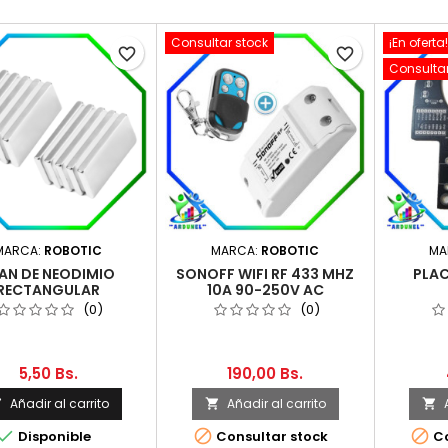
Consultar stock
¡En oferta!
favorite_border
favorite_border
Consultar
MARCA:
ROBOTIC
MARCA:
ROBOTIC
MA
AN DE NEODIMIO
SONOFF WIFI RF 433 MHZ
PLAC
RECTANGULAR
10A 90-250V AC
8.8X9.2X1.5MM
ENCENDIDO / APAGADO +
(0)
(0)
CONTROL REMOTO
INALÁMBRICO DE 433 MHZ
5,50 Bs.
190,00 Bs.
Añadir al carrito
Añadir al carrito






Disponible
Consultar stock
Co