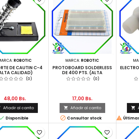
MARCA:
ROBOTIC
MARCA:
ROBOTIC
MA
RTE DE CAUTIN C-4
PROTOBOARD SOLDERLESS
ELECTRO
ALTA CALIDAD)
DE 400 PTS. (ALTA
CALIDAD)
(0)
(0)
48,00 Bs.
17,00 Bs.
Añadir al carrito
Añadir al carrito






Disponible
Consultar stock
Últimas
favorite_border
favorite_border