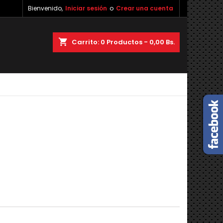
Bienvenido,
Iniciar sesión
o
Crear una cuenta
×
×
×
×
shopping_cart
Carrito:
0
Productos - 0,00 Bs.
)
n
s