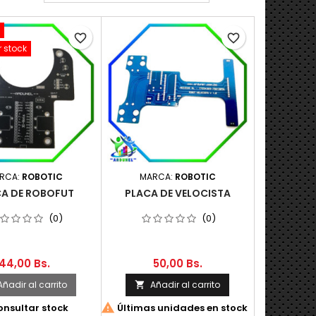
favorite_border
favorite_border
 stock
RCA:
ROBOTIC
MARCA:
ROBOTIC
A DE ROBOFUT
PLACA DE VELOCISTA
(0)
(0)
44,00 Bs.
50,00 Bs.
Añadir al carrito
Añadir al carrito


nsultar stock
Últimas unidades en stock