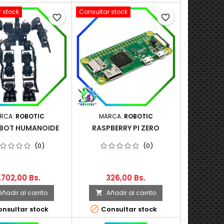
 stock
Consultar stock
favorite_border
favorite_border
RCA:
ROBOTIC
MARCA:
ROBOTIC
OBOT HUMANOIDE
RASPBERRY PI ZERO
(0)
(0)
.702,00 Bs.
326,00 Bs.
Añadir al carrito
Añadir al carrito


nsultar stock
Consultar stock