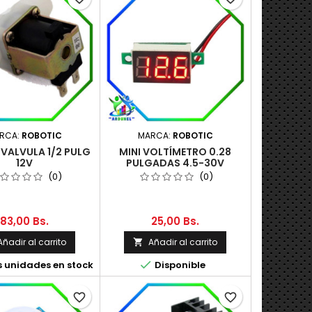
RCA:
ROBOTIC
MARCA:
ROBOTIC
VALVULA 1/2 PULG
MINI VOLTÍMETRO 0.28
12V
PULGADAS 4.5-30V
(0)
(0)
83,00 Bs.
25,00 Bs.
Añadir al carrito
Añadir al carrito


 unidades en stock
Disponible
favorite_border
favorite_border