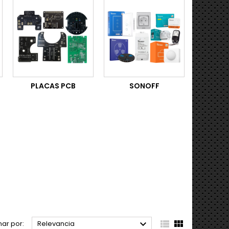
PLACAS PCB
SONOFF



ar por:
Relevancia