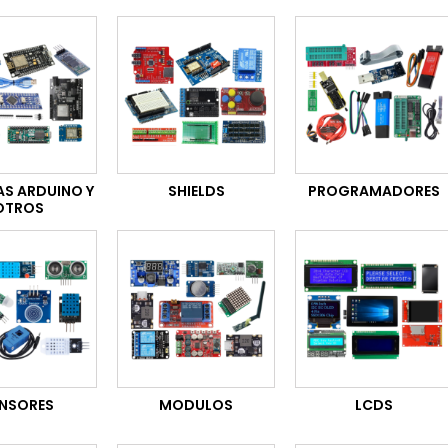
AS ARDUINO Y
SHIELDS
PROGRAMADORES
OTROS
NSORES
MODULOS
LCDS