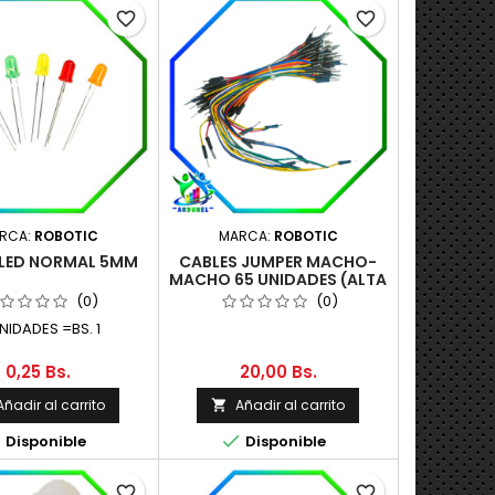
favorite_border
favorite_border
RCA:
ROBOTIC
MARCA:
ROBOTIC
LED NORMAL 5MM
CABLES JUMPER MACHO-
MACHO 65 UNIDADES (ALTA
CALIDAD)
(0)
(0)
NIDADES =BS. 1
0,25 Bs.
20,00 Bs.
Añadir al carrito
Añadir al carrito



Disponible
Disponible
favorite_border
favorite_border