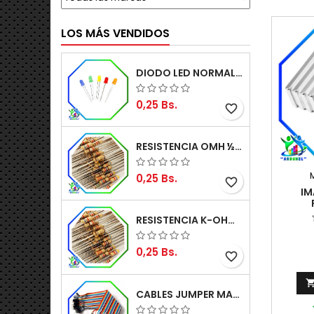
LOS MÁS VENDIDOS
DIODO LED NORMAL 5MM
0,25 Bs.
favorite_border
RESISTENCIA OMH ½W 5%
0,25 Bs.
favorite_border
IM
1
RESISTENCIA K-OHM ½W 5%
0,25 Bs.
favorite_border
CABLES JUMPER MACHO-MACHO 20CM (ALTA CALIDAD)