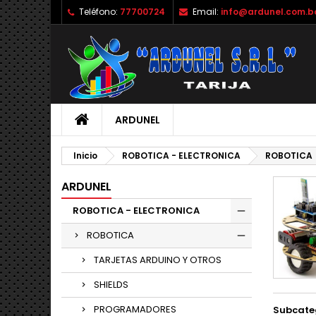
Teléfono:
77700724
Email:
info@ardunel.com.b
M
(
C
I
add_circle_outline
((
De
No
ARDUNEL
Inicio
ROBOTICA - ELECTRONICA
ROBOTICA
ARDUNEL
ROBOTICA - ELECTRONICA
ROBOTICA
TARJETAS ARDUINO Y OTROS
SHIELDS
PROGRAMADORES
Subcate