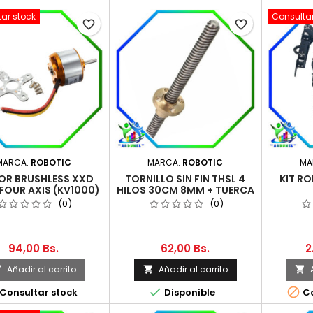
ar stock
Consultar
favorite_border
favorite_border
MARCA:
ROBOTIC
MARCA:
ROBOTIC
MA
R BRUSHLESS XXD
TORNILLO SIN FIN THSL 4
KIT R
 FOUR AXIS (KV1000)
HILOS 30CM 8MM + TUERCA
(0)
(0)
94,00 Bs.
62,00 Bs.
2
Añadir al carrito
Añadir al carrito





Consultar stock
Disponible
Co