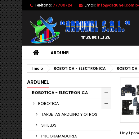
Teléfono:
77700724
Email:
info@ardunel.com.b
M
(
C
I
add_circle_outline
((
De
No
ARDUNEL
Inicio
ROBOTICA - ELECTRONICA
ROBOTICA
ARDUNEL
ROBOTICA - ELECTRONICA
ROBOTICA
TARJETAS ARDUINO Y OTROS
SHIELDS
Hay 1 pro
PROGRAMADORES