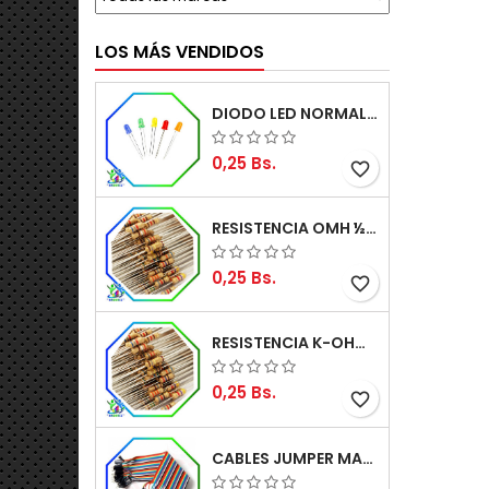
LOS MÁS VENDIDOS
DIODO LED NORMAL 5MM
0,25 Bs.
favorite_border
RESISTENCIA OMH ½W 5%
0,25 Bs.
favorite_border
RESISTENCIA K-OHM ½W 5%
0,25 Bs.
favorite_border
CABLES JUMPER MACHO-MACHO 20CM (ALTA CALIDAD)