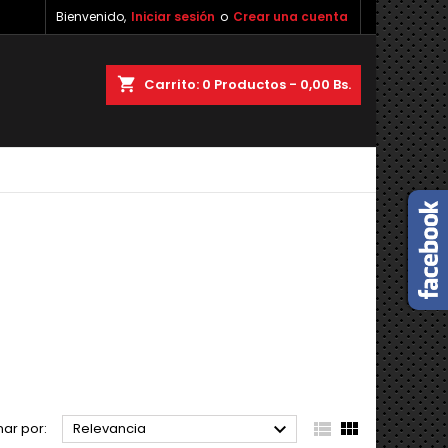
Bienvenido,
Iniciar sesión
o
Crear una cuenta
×
×
×
×
shopping_cart
Carrito:
0
Productos - 0,00 Bs.
)
n
s



ar por:
Relevancia