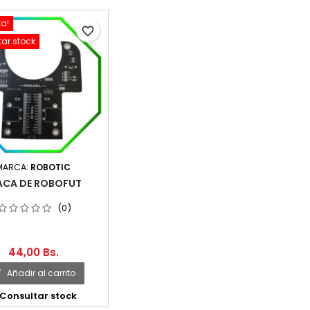
ta!
favorite_border
ar stock
MARCA:
ROBOTIC
ACA DE ROBOFUT
(0)
44,00 Bs.
Añadir al carrito

Consultar stock