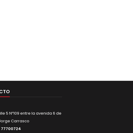
CTO
alle 5 Nº109 entre la avenida 6 de
Jorge Carrasco
:
77700724