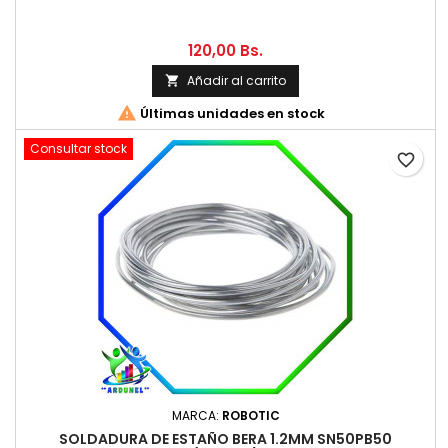
120,00 Bs.
Añadir al carrito


Últimas unidades en stock
Consultar stock
favorite_border
MARCA:
ROBOTIC
SOLDADURA DE ESTAÑO BERA 1.2MM SN50PB50