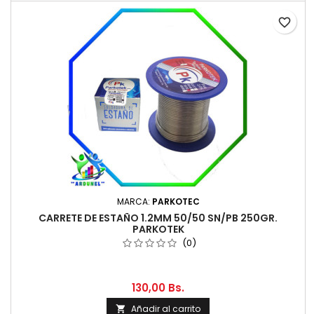
favorite_border
MARCA:
PARKOTEC
CARRETE DE ESTAÑO 1.2MM 50/50 SN/PB 250GR.
PARKOTEK
(0)
130,00 Bs.
Añadir al carrito
