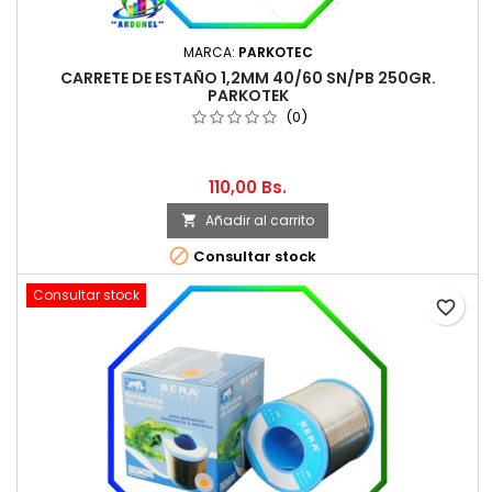
MARCA:
PARKOTEC
CARRETE DE ESTAÑO 1,2MM 40/60 SN/PB 250GR.
PARKOTEK
(0)
110,00 Bs.
Añadir al carrito


Consultar stock
Consultar stock
favorite_border