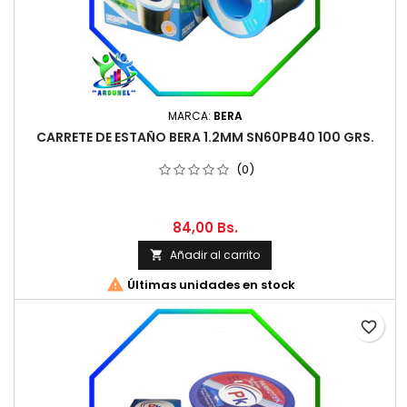
MARCA:
BERA
CARRETE DE ESTAÑO BERA 1.2MM SN60PB40 100 GRS.
(0)
84,00 Bs.
Añadir al carrito


Últimas unidades en stock
favorite_border