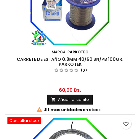
MARCA:
PARKOTEC
CARRETE DE ESTAÑO 0.8MM 40/60 SN/PB 100GR.
PARKOTEK
(0)
60,00 Bs.
Añadir al carrito


Últimas unidades en stock
Consultar stock
favorite_border