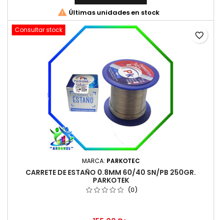

Últimas unidades en stock
Consultar stock
favorite_border
MARCA:
PARKOTEC
CARRETE DE ESTAÑO 0.8MM 60/40 SN/PB 250GR.
PARKOTEK
(0)