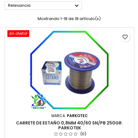

Relevancia
Mostrando 1-18 de 18 artículo(s)
¡En oferta!
favorite_border
MARCA:
PARKOTEC
CARRETE DE ESTAÑO 0,8MM 40/60 SN/PB 250GR.
PARKOTEK
(0)