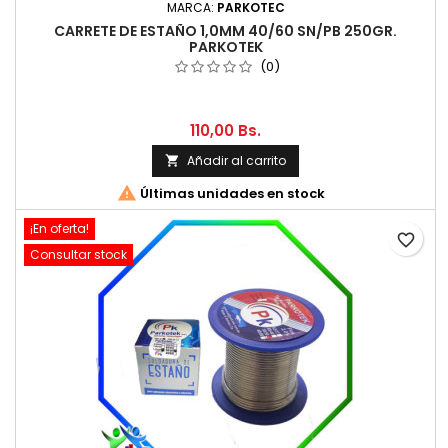
MARCA:
PARKOTEC
CARRETE DE ESTAÑO 1,0MM 40/60 SN/PB 250GR.
PARKOTEK
(0)
110,00 Bs.
Añadir al carrito


Últimas unidades en stock
¡En oferta!
favorite_border
Consultar stock