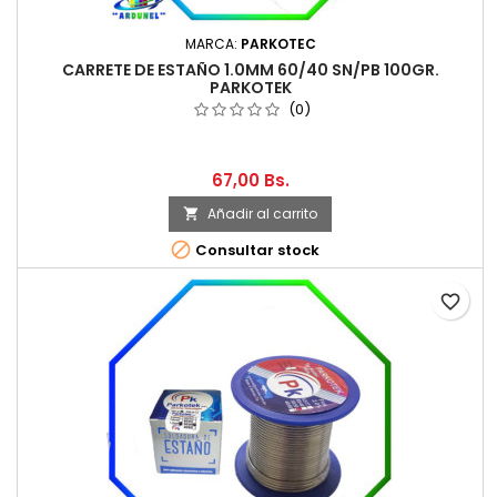
MARCA:
PARKOTEC
CARRETE DE ESTAÑO 1.0MM 60/40 SN/PB 100GR.
PARKOTEK
(0)
67,00 Bs.
Añadir al carrito


Consultar stock
favorite_border