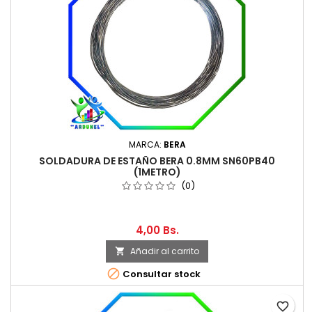
MARCA:
BERA
SOLDADURA DE ESTAÑO BERA 0.8MM SN60PB40
(1METRO)
(0)
4,00 Bs.
Añadir al carrito


Consultar stock
favorite_border