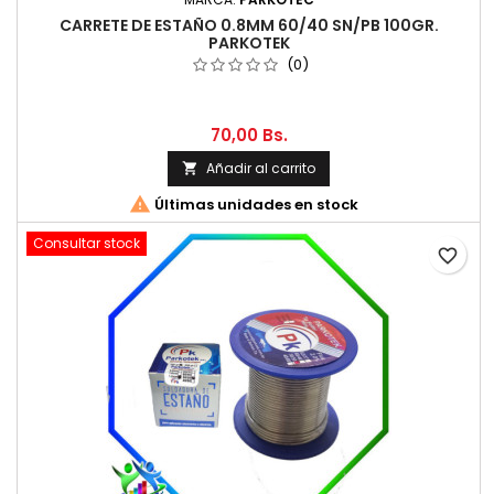
CARRETE DE ESTAÑO 0.8MM 60/40 SN/PB 100GR.
PARKOTEK
(0)
70,00 Bs.
Añadir al carrito


Últimas unidades en stock
Consultar stock
favorite_border