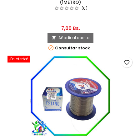
(1METRO)
(0)
7,00 Bs.
Añadir al carrito


Consultar stock
¡En oferta!
favorite_border