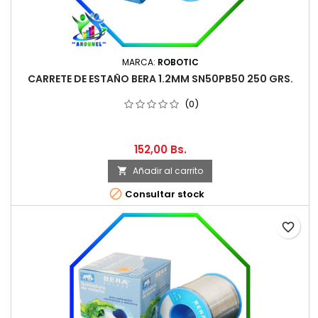
MARCA:
ROBOTIC
CARRETE DE ESTAÑO BERA 1.2MM SN50PB50 250 GRS.
(0)
152,00 Bs.
Añadir al carrito


Consultar stock
favorite_border