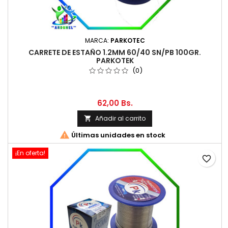
MARCA:
PARKOTEC
CARRETE DE ESTAÑO 1.2MM 60/40 SN/PB 100GR.
PARKOTEK
(0)
62,00 Bs.
Añadir al carrito


Últimas unidades en stock
¡En oferta!
favorite_border