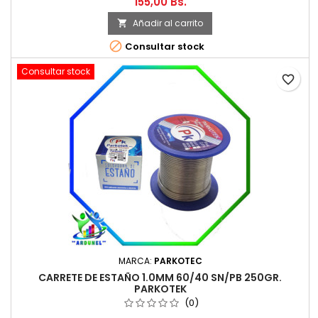
155,00 Bs.
Añadir al carrito


Consultar stock
Consultar stock
favorite_border
MARCA:
PARKOTEC
CARRETE DE ESTAÑO 1.0MM 60/40 SN/PB 250GR.
PARKOTEK
(0)