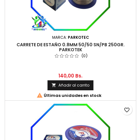
MARCA:
PARKOTEC
CARRETE DE ESTAÑO 0.8MM 50/50 SN/PB 250GR.
PARKOTEK
(0)
140,00 Bs.
Añadir al carrito


Últimas unidades en stock
favorite_border