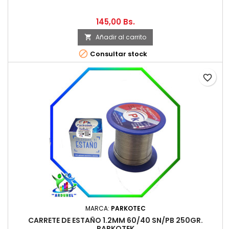
145,00 Bs.
Añadir al carrito


Consultar stock
favorite_border
MARCA:
PARKOTEC
CARRETE DE ESTAÑO 1.2MM 60/40 SN/PB 250GR.
PARKOTEK