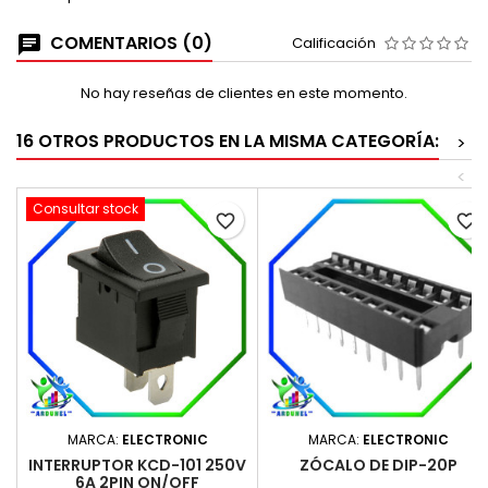
COMENTARIOS (0)
Calificación
No hay reseñas de clientes en este momento.
16 OTROS PRODUCTOS EN LA MISMA CATEGORÍA:
>
<
Consultar stock
favorite_border
favorite_border
MARCA:
ELECTRONIC
MARCA:
ELECTRONIC
INTERRUPTOR KCD-101 250V
ZÓCALO DE DIP-20P
6A 2PIN ON/OFF