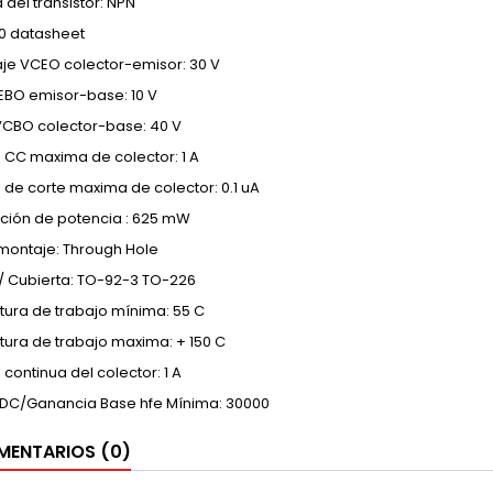
 del transistor: NPN
00 datasheet
aje VCEO colector-emisor: 30 V
VEBO emisor-base: 10 V
VCBO colector-base: 40 V
 CC maxima de colector: 1 A
 de corte maxima de colector: 0.1 uA
ación de potencia : 625 mW
 montaje: Through Hole
/ Cubierta: TO-92-3 TO-226
ura de trabajo mínima: 55 C
ura de trabajo maxima: + 150 C
 continua del colector: 1 A
 DC/Ganancia Base hfe Mínima: 30000
ENTARIOS (0)