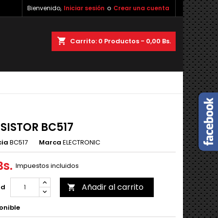
Bienvenido,
Iniciar sesión
o
Crear una cuenta
×
×
×
shopping_cart
Carrito:
0
Productos - 0,00 Bs.
n
s
SISTOR BC517
cia
BC517
Marca
ELECTRONIC
Bs.
Impuestos incluidos
Añadir al carrito
ad

onible