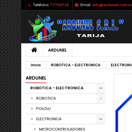
Teléfono:
77700724
Email:
info@ardunel.com.b
M
C
I
add_circle_outline
De
No
ARDUNEL
Inicio
ROBOTICA - ELECTRONICA
ELECTRONI
ARDUNEL
ROBOTICA - ELECTRONICA
ROBOTICA
POLOLU
ELECTRONICA
MICROCONTROLADORES