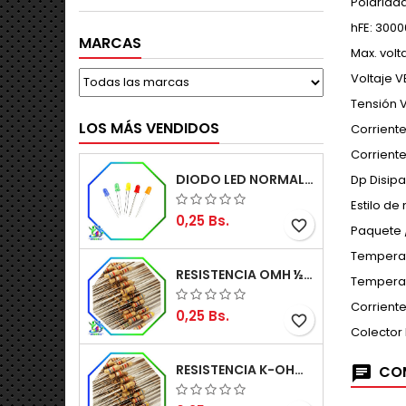
Polaridad
hFE: 300
MARCAS
Max. volt
Voltaje 
Tensión 
LOS MÁS VENDIDOS
Corriente
Corriente
DIODO LED NORMAL 5MM
Dp Disip
Estilo de
0,25 Bs.
favorite_border
Paquete 
Temperat
RESISTENCIA OMH ½W 5%
Temperat
Corriente
0,25 Bs.
favorite_border
Colector
RESISTENCIA K-OHM ½W 5%
COM