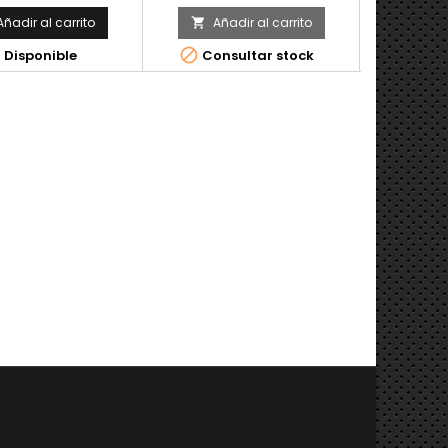
Añadir al carrito
Añadir al carrito
Aña





Disponible
Consultar stock
D