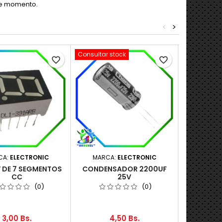
te momento.
<
>
Consultar stock
favorite_border
favorite_border
CA:
ELECTRONIC
MARCA:
ELECTRONIC
MARCA
Y DE 7 SEGMENTOS
CONDENSADOR 2200UF
CONDEN
CC
25V
(0)
(0)
3,00 Bs.
4,50 Bs.
7