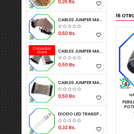
0,25 Bs.
favorite_border
16 OTR
CABLES JUMPER MACHO-MACHO 20CM (ALTA CALIDAD)
0,50 Bs.
favorite_border
Consultar
CABLES JUMPER MACHO-HEMBRA 20CM (ALTA CALIDAD)
stock
0,50 Bs.
favorite_border
CABLES JUMPER MACHO-MACHO 10CM (ALTA CALIDAD)
M
0,50 Bs.
favorite_border
PERIL
POT
EXT
DIODO LED TRANSPARENTE DE 5MM 3,5V 20MA 10000MCD
0,33 Bs.
favorite_border