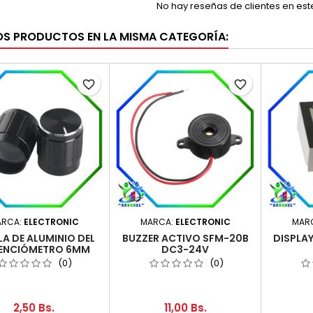
No hay reseñas de clientes en es
OS PRODUCTOS EN LA MISMA CATEGORÍA:
favorite_border
favorite_border
ARCA:
ELECTRONIC
MARCA:
ELECTRONIC
MAR
LA DE ALUMINIO DEL
BUZZER ACTIVO SFM-20B
DISPLA
ENCIÓMETRO 6MM
DC3-24V
ERNO 15MM*17MM
(0)
(0)
2,50 Bs.
11,00 Bs.