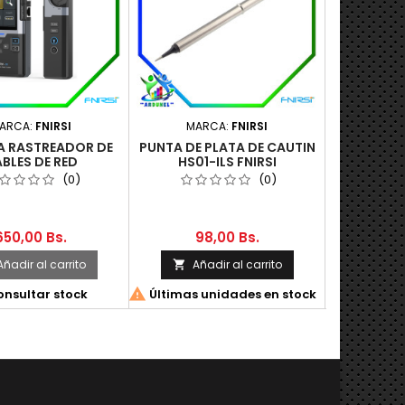
ARCA:
FNIRSI
MARCA:
FNIRSI
MAR
A RASTREADOR DE
PUNTA DE PLATA DE CAUTIN
KIT DWS -
BLES DE RED
HS01-ILS FNIRSI
SOLDADUR
TIFUNCIONAL
200
(0)
(0)
650,00 Bs.
98,00 Bs.
2.6
Añadir al carrito
Añadir al carrito
Aña




nsultar stock
Últimas unidades en stock
Cons