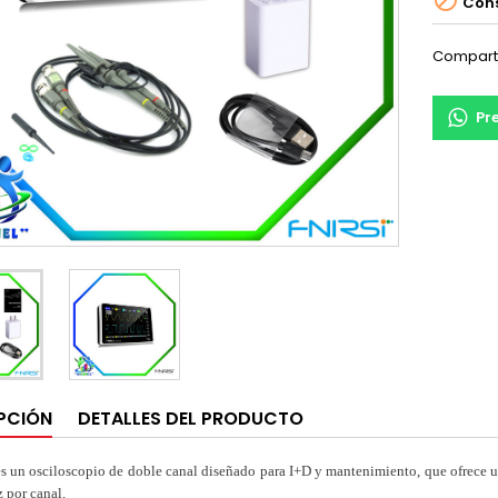

Cons
Compart
Pr
PCIÓN
DETALLES DEL PRODUCTO
s un osciloscopio de doble canal diseñado para I+D y mantenimiento, que ofrece u
por canal.