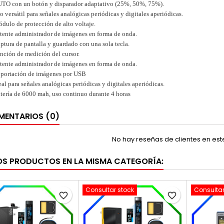
TO con un botón y disparador adaptativo (25%, 50%, 75%).
o versátil para señales analógicas periódicas y digitales aperiódicas.
dulo de protección de alto voltaje.
tente administrador de imágenes en forma de onda.
ptura de pantalla y guardado con una sola tecla.
nción de medición del cursor.
tente administrador de imágenes en forma de onda.
portación de imágenes por USB
eal para señales analógicas periódicas y digitales aperiódicas.
tería de 6000 mah, uso continuo durante 4 horas
ENTARIOS (0)
No hay reseñas de clientes en es
OS PRODUCTOS EN LA MISMA CATEGORÍA:
Consultar stock
Consultar
favorite_border
favorite_border