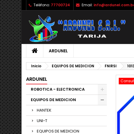
Teléfono:
77700724
Email:
info@ardunel.com.b
M
C
I
add_circle_outline
De
No
ARDUNEL
Inicio
EQUIPOS DE MEDICION
FNIRSI
101
ARDUNEL
Consul
ROBOTICA - ELECTRONICA
EQUIPOS DE MEDICION
HANTEK
UNI-T
EQUIPOS DE MEDICION