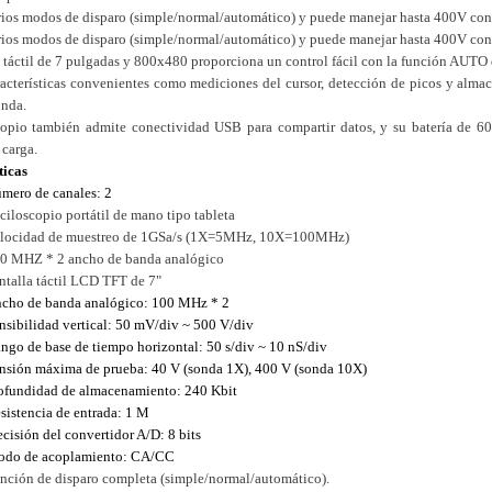
rios modos de disparo (simple/normal/automático) y puede manejar hasta 400V con 
rios modos de disparo (simple/normal/automático) y puede manejar hasta 400V con 
 táctil de 7 pulgadas y 800x480 proporciona un control fácil con la función AUTO d
racterísticas convenientes como mediciones del cursor, detección de picos y alma
onda.
copio también admite conectividad USB para compartir datos, y su batería de 60
 carga.
ticas
mero de canales: 2
ciloscopio portátil de mano tipo tableta
locidad de muestreo de 1GSa/s (1X=5MHz, 10X=100MHz)
0 MHZ * 2 ancho de banda analógico
ntalla táctil LCD TFT de 7"
cho de banda analógico: 100 MHz * 2
nsibilidad vertical: 50 mV/div ~ 500 V/div
ngo de base de tiempo horizontal: 50 s/div ~ 10 nS/div
nsión máxima de prueba: 40 V (sonda 1X), 400 V (sonda 10X)
ofundidad de almacenamiento: 240 Kbit
sistencia de entrada: 1 M
ecisión del convertidor A/D: 8 bits
do de acoplamiento: CA/CC
nción de disparo completa (simple/normal/automático).