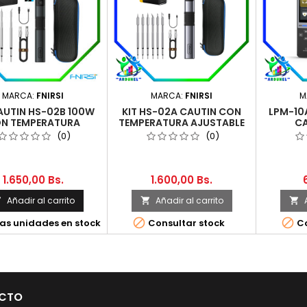
MARCA:
FNIRSI
MARCA:
FNIRSI
M
AUTIN HS-02B 100W
KIT HS-02A CAUTIN CON
LPM-10
N TEMPERATURA
TEMPERATURA AJUSTABLE
CA
USTABLE (SET 4)
(SET 4)
MUL
(0)
(0)
1.650,00 Bs.
1.600,00 Bs.
Añadir al carrito
Añadir al carrito





as unidades en stock
Consultar stock
Co
CTO