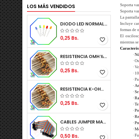
Soporta va
LOS MÁS VENDIDOS
Soporta va
La pantalla
DIODO LED NORMAL 5MM
Incluye ca
formas de 
El oscilos
0,25 Bs.
favorite_border
mientras se
Caracterís
·
Nú
RESISTENCIA OMH ½W 5%
·
Os
·
Ve
0,25 Bs.
favorite_border
·
10
·
Pa
·
An
RESISTENCIA K-OHM ½W 5%
·
Se
·
Ra
0,25 Bs.
·
Te
favorite_border
·
Pr
·
Re
CABLES JUMPER MACHO-MACHO 20CM (ALTA CALIDAD)
·
Pr
·
Mo
0,50 Bs.
·
Fu
favorite_border