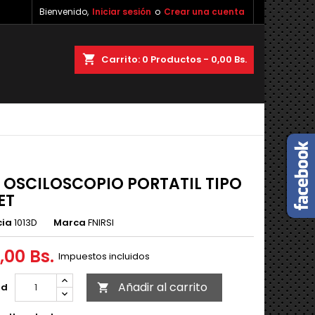
Bienvenido,
Iniciar sesión
o
Crear una cuenta
×
×
×
shopping_cart
Carrito:
0
Productos - 0,00 Bs.
n
s
D OSCILOSCOPIO PORTATIL TIPO
ET
cia
1013D
Marca
FNIRSI
,00 Bs.
Impuestos incluidos
Añadir al carrito
ad
