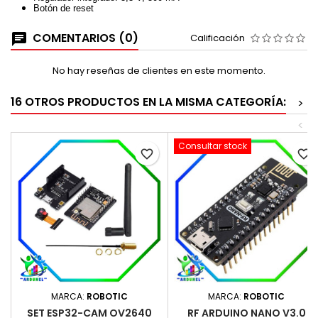
Botón de reset
COMENTARIOS (0)
Calificación
No hay reseñas de clientes en este momento.
16 OTROS PRODUCTOS EN LA MISMA CATEGORÍA:
>
<
Consultar stock
favorite_border
favorite_border
MARCA:
ROBOTIC
MARCA:
ROBOTIC
SET ESP32-CAM OV2640
RF ARDUINO NANO V3.0