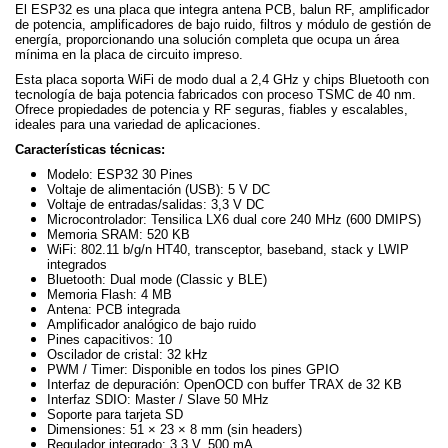
El ESP32 es una placa que integra antena PCB, balun RF, amplificador
de potencia, amplificadores de bajo ruido, filtros y módulo de gestión de
energía, proporcionando una solución completa que ocupa un área
mínima en la placa de circuito impreso.
Esta placa soporta WiFi de modo dual a 2,4 GHz y chips Bluetooth con
tecnología de baja potencia fabricados con proceso TSMC de 40 nm.
Ofrece propiedades de potencia y RF seguras, fiables y escalables,
ideales para una variedad de aplicaciones.
Características técnicas:
Modelo: ESP32 30 Pines
Voltaje de alimentación (USB): 5 V DC
Voltaje de entradas/salidas: 3,3 V DC
Microcontrolador: Tensilica LX6 dual core 240 MHz (600 DMIPS)
Memoria SRAM: 520 KB
WiFi: 802.11 b/g/n HT40, transceptor, baseband, stack y LWIP
integrados
Bluetooth: Dual mode (Classic y BLE)
Memoria Flash: 4 MB
Antena: PCB integrada
Amplificador analógico de bajo ruido
Pines capacitivos: 10
Oscilador de cristal: 32 kHz
PWM / Timer: Disponible en todos los pines GPIO
Interfaz de depuración: OpenOCD con buffer TRAX de 32 KB
Interfaz SDIO: Master / Slave 50 MHz
Soporte para tarjeta SD
Dimensiones: 51 × 23 × 8 mm (sin headers)
Regulador integrado: 3,3 V, 500 mA