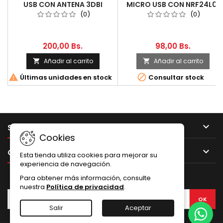
USB CON ANTENA 3DBI
MICRO USB CON NRF24L01
INTEGRADO
(0)
(0)
200,00 Bs.
98,00 Bs.
Añadir al carrito
Añadir al carrito




Últimas unidades en stock
Consultar stock

SU CUENTA
Cookies

CONTACTO
Esta tienda utiliza cookies para mejorar su
experiencia de navegación.
BOLETÍN
Para obtener más información, consulte
nuestra
Política de privacidad
.
Salir
Aceptar